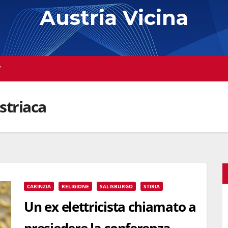
Austria Vicina
Y
striaca
CARINZIA
RELIGIONE
SALISBURGO
STIRIA
Un ex elettricista chiamato a