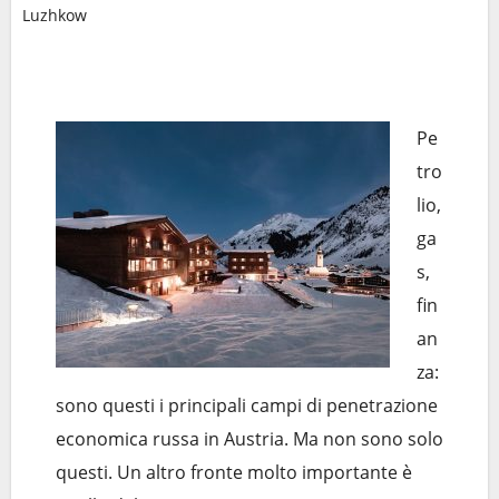
Luzhkow
Pe
tro
lio,
ga
s,
fin
an
za:
sono questi i principali campi di penetrazione
economica russa in Austria. Ma non sono solo
questi. Un altro fronte molto importante è