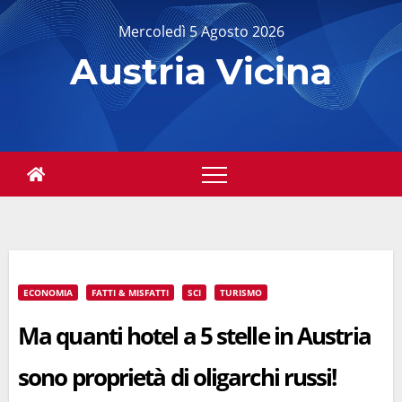
Salta
Mercoledì 5 Agosto 2026
al
Austria Vicina
contenuto
ECONOMIA
FATTI & MISFATTI
SCI
TURISMO
Ma quanti hotel a 5 stelle in Austria
sono proprietà di oligarchi russi!