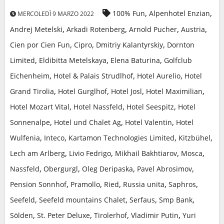
,
,
100% Fun
Alpenhotel Enzian
MERCOLEDÌ 9 MARZO 2022
,
,
,
,
Andrej Metelski
Arkadi Rotenberg
Arnold Pucher
Austria
,
,
,
Cien por Cien Fun
Cipro
Dmitriy Kalantyrskiy
Dornton
,
,
,
Limited
Eldibitta Metelskaya
Elena Baturina
Golfclub
,
,
,
Eichenheim
Hotel & Palais Strudlhof
Hotel Aurelio
Hotel
,
,
,
,
Grand Tirolia
Hotel Gurglhof
Hotel Josl
Hotel Maximilian
,
,
,
Hotel Mozart Vital
Hotel Nassfeld
Hotel Seespitz
Hotel
,
,
,
Sonnenalpe
Hotel und Chalet Ag
Hotel Valentin
Hotel
,
,
,
,
Wulfenia
Inteco
Kartamon Technologies Limited
Kitzbühel
,
,
,
,
Lech am Arlberg
Livio Fedrigo
Mikhail Bakhtiarov
Mosca
,
,
,
,
Nassfeld
Obergurgl
Oleg Deripaska
Pavel Abrosimov
,
,
,
,
,
Pension Sonnhof
Pramollo
Ried
Russia unita
Saphros
,
,
,
,
Seefeld
Seefeld mountains Chalet
Serfaus
Smp Bank
,
,
,
,
Sölden
St. Peter Deluxe
Tirolerhof
Vladimir Putin
Yuri