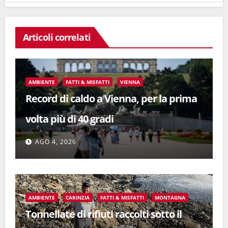
Articoli correlati
AMBIENTE
FATTI & MISFATTI
VIENNA
Record di caldo a Vienna, per la prima
volta più di 40 gradi
AGO 4, 2026
AMBIENTE
CARINZIA
FATTI & MISFATTI
MONTAGNA
Tonnellate di rifiuti raccolti sotto il